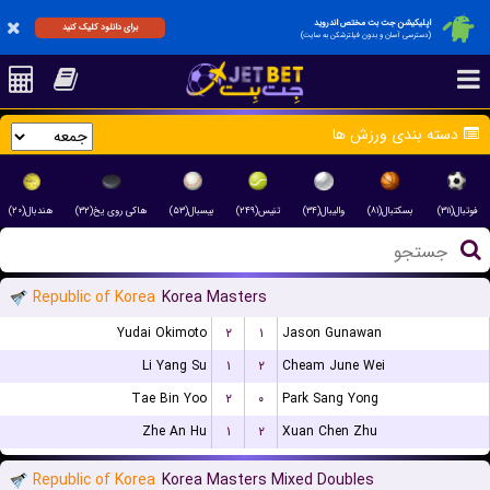
اپلیکیشن جت بت مختص اندروید
برای دانلود کلیک کنید
(دسترسی آسان و بدون فیلترشکن به سایت)
دسته بندی ورزش ها
فوتبال(۳۱۱)
بسکتبال(۸۱)
والیبال(۳۴)
تنیس(۲۴۹)
بیسبال(۵۳)
هاکی روی یخ(۳۲)
هندبال(۲۰)
Republic of Korea
Korea Masters
Yudai Okimoto
۲
۱
Jason Gunawan
Li Yang Su
۱
۲
Cheam June Wei
Tae Bin Yoo
۲
۰
Park Sang Yong
Zhe An Hu
۱
۲
Xuan Chen Zhu
Republic of Korea
Korea Masters Mixed Doubles