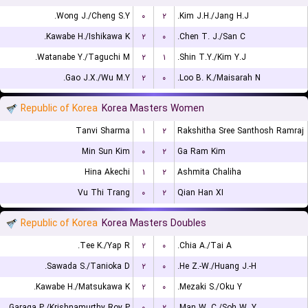
Wong J./Cheng S.Y.
۰
۲
Kim J.H./Jang H.J.
Kawabe H./Ishikawa K.
۲
۰
Chen T. J./San C.
Watanabe Y./Taguchi M.
۲
۱
Shin T.Y./Kim Y.J.
Gao J.X./Wu M.Y.
۲
۰
Loo B. K./Maisarah N.
Republic of Korea
Korea Masters Women
Tanvi Sharma
۱
۲
Rakshitha Sree Santhosh Ramraj
Min Sun Kim
۰
۲
Ga Ram Kim
Hina Akechi
۱
۲
Ashmita Chaliha
Vu Thi Trang
۰
۲
Qian Han XI
Republic of Korea
Korea Masters Doubles
Tee K./Yap R.
۲
۰
Chia A./Tai A.
Sawada S./Tanioka D.
۲
۰
He Z.-W./Huang J.-H.
Kawabe H./Matsukawa K.
۲
۰
Mezaki S./Oku Y.
Garaga P./Krishnamurthy Roy P.
۰
۲
Man W. C./Soh W. Y.