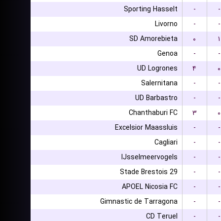
Sporting Hasselt
-
-
Livorno
-
-
SD Amorebieta
۰
۱
Genoa
-
-
UD Logrones
۴
۰
Salernitana
-
-
UD Barbastro
-
-
Chanthaburi FC
۳
۰
Excelsior Maassluis
-
-
Cagliari
-
-
IJsselmeervogels
-
-
Stade Brestois 29
-
-
APOEL Nicosia FC
-
-
Gimnastic de Tarragona
-
-
CD Teruel
-
-