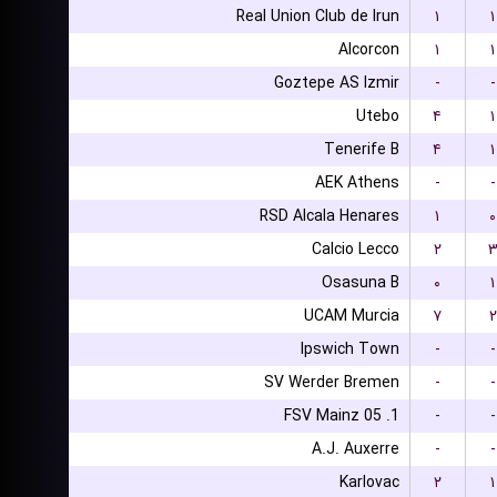
Real Union Club de Irun
۱
۱
Alcorcon
۱
۱
Goztepe AS Izmir
-
-
Utebo
۴
۱
Tenerife B
۴
۱
AEK Athens
-
-
RSD Alcala Henares
۱
۰
Calcio Lecco
۲
Osasuna B
۰
۱
UCAM Murcia
۷
۲
Ipswich Town
-
-
SV Werder Bremen
-
-
1. FSV Mainz 05
-
-
A.J. Auxerre
-
-
Karlovac
۲
۱