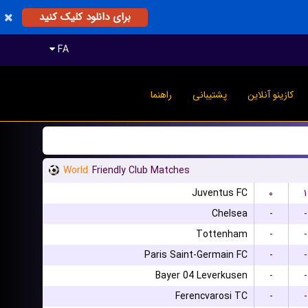
برای دانلود کلیک کنید
FA
کازینو آنلاین
پشتیبانی
راهنما
World
Friendly Club Matches
Juventus FC
۰
۱
Chelsea
-
-
Tottenham
-
-
Paris Saint-Germain FC
-
-
Bayer 04 Leverkusen
-
-
Ferencvarosi TC
-
-