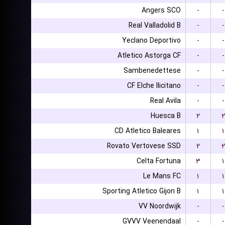
Angers SCO
-
-
Real Valladolid B
-
-
Yeclano Deportivo
-
-
Atletico Astorga CF
-
-
Sambenedettese
-
-
CF Elche Ilicitano
-
-
Real Avila
-
-
Huesca B
۲
۲
CD Atletico Baleares
۱
۱
Rovato Vertovese SSD
۲
۲
Celta Fortuna
۳
۱
Le Mans FC
۱
۱
Sporting Atletico Gijon B
۱
۱
VV Noordwijk
-
-
GVVV Veenendaal
-
-