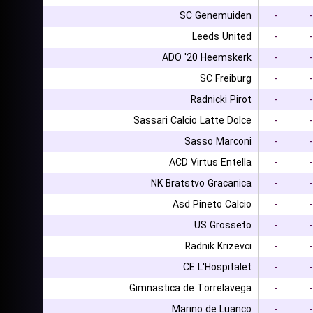
SC Genemuiden
-
-
Leeds United
-
-
ADO '20 Heemskerk
-
-
SC Freiburg
-
-
Radnicki Pirot
-
-
Sassari Calcio Latte Dolce
-
-
Sasso Marconi
-
-
ACD Virtus Entella
-
-
NK Bratstvo Gracanica
-
-
Asd Pineto Calcio
-
-
US Grosseto
-
-
Radnik Krizevci
-
-
CE L'Hospitalet
-
-
Gimnastica de Torrelavega
-
-
Marino de Luanco
-
-