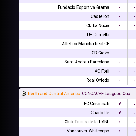
Fundacio Esportiva Grama
-
-
Castellon
-
-
CD La Nucia
-
-
UE Cornella
-
-
Atletico Mancha Real CF
-
-
CD Cieza
-
-
Sant Andreu Barcelona
-
-
AC Forli
-
-
Real Oviedo
-
-
North and Central America
CONCACAF Leagues Cup
FC Cincinnati
۲
۰
Charlotte
۲
۰
Club Tigres de la UANL
۱
۰
Vancouver Whitecaps
۱