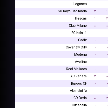
Leganes
-
-
SD Rayo Cantabria
۲
۱
Illescas
۱
۲
Club Milano
۰
۰
1. FC Koln
-
-
Cadiz
-
-
Coventry City
-
-
Modena
-
-
Avellino
-
-
Real Mallorca
-
-
AC Renate
۲
۰
Burgos CF
-
-
Albinoleffe
-
-
CD Derio
۰
۲
Cittadella
-
-