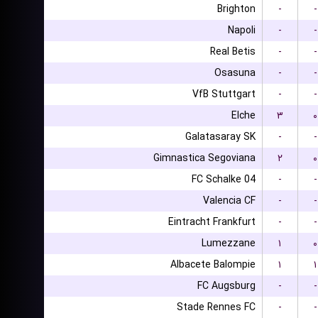
Brighton
-
-
Napoli
-
-
Real Betis
-
-
Osasuna
-
-
VfB Stuttgart
-
-
Elche
۳
۰
Galatasaray SK
-
-
Gimnastica Segoviana
۲
۰
FC Schalke 04
-
-
Valencia CF
-
-
Eintracht Frankfurt
-
-
Lumezzane
۱
۰
Albacete Balompie
۱
۱
FC Augsburg
-
-
Stade Rennes FC
-
-