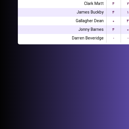
Clark Matt
۴
۲
James Buckby
۴
۱
Gallagher Dean
۰
۴
Jonny Barnes
۴
۰
Darren Beveridge
-
-