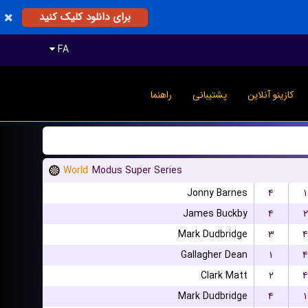
برای دانلود کلیک کنید
FA
کازینو آنلاین
پشتیبانی
راهنما
World
Modus Super Series
Jonny Barnes
۴
۱
James Buckby
۴
۲
Mark Dudbridge
۳
۴
Gallagher Dean
۱
۴
Clark Matt
۲
۴
Mark Dudbridge
۴
۱