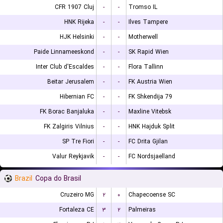
CFR 1907 Cluj
-
-
Tromso IL
HNK Rijeka
-
-
Ilves Tampere
HJK Helsinki
-
-
Motherwell
Paide Linnameeskond
-
-
SK Rapid Wien
Inter Club d'Escaldes
-
-
Flora Tallinn
Beitar Jerusalem
-
-
FK Austria Wien
Hibernian FC
-
-
FK Shkendija 79
FK Borac Banjaluka
-
-
Maxline Vitebsk
FK Zalgiris Vilnius
-
-
HNK Hajduk Split
SP Tre Fiori
-
-
FC Drita Gjilan
Valur Reykjavik
-
-
FC Nordsjaelland
Brazil
Copa do Brasil
Cruzeiro MG
۲
۰
Chapecoense SC
Fortaleza CE
۳
۲
Palmeiras