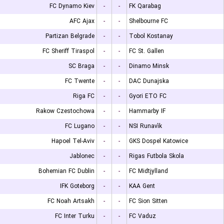
FC Dynamo Kiev
-
-
FK Qarabag
AFC Ajax
-
-
Shelbourne FC
Partizan Belgrade
-
-
Tobol Kostanay
FC Sheriff Tiraspol
-
-
FC St. Gallen
SC Braga
-
-
Dinamo Minsk
FC Twente
-
-
DAC Dunajska
Riga FC
-
-
Gyori ETO FC
Rakow Czestochowa
-
-
Hammarby IF
FC Lugano
-
-
NSI Runavík
Hapoel Tel-Aviv
-
-
GKS Dospel Katowice
Jablonec
-
-
Rigas Futbola Skola
Bohemian FC Dublin
-
-
FC Midtjylland
IFK Goteborg
-
-
KAA Gent
FC Noah Artsakh
-
-
FC Sion Sitten
FC Inter Turku
-
-
FC Vaduz