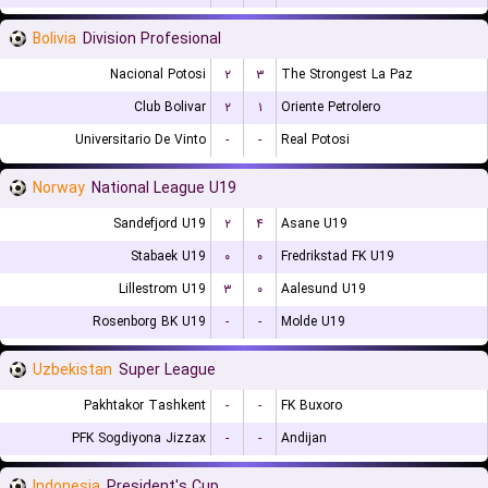
Bolivia
Division Profesional
Nacional Potosi
۲
۳
The Strongest La Paz
Club Bolivar
۲
۱
Oriente Petrolero
Universitario De Vinto
-
-
Real Potosi
Norway
National League U19
Sandefjord U19
۲
۴
Asane U19
Stabaek U19
۰
۰
Fredrikstad FK U19
Lillestrom U19
۳
۰
Aalesund U19
Rosenborg BK U19
-
-
Molde U19
Uzbekistan
Super League
Pakhtakor Tashkent
-
-
FK Buxoro
PFK Sogdiyona Jizzax
-
-
Andijan
Indonesia
President's Cup