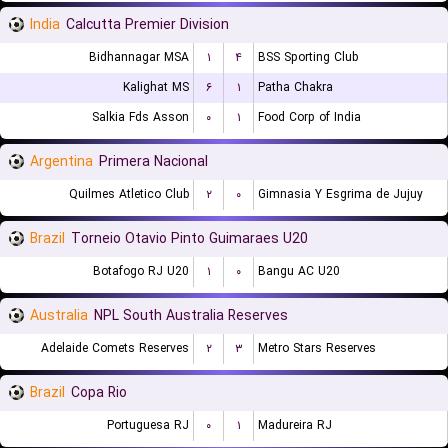
India
Calcutta Premier Division
Bidhannagar MSA
۱
۴
BSS Sporting Club
Kalighat MS
۶
۱
Patha Chakra
Salkia Fds Asson
۰
۱
Food Corp of India
Argentina
Primera Nacional
Quilmes Atletico Club
۲
۰
Gimnasia Y Esgrima de Jujuy
Brazil
Torneio Otavio Pinto Guimaraes U20
Botafogo RJ U20
۱
۰
Bangu AC U20
Australia
NPL South Australia Reserves
Adelaide Comets Reserves
۲
۳
Metro Stars Reserves
Brazil
Copa Rio
Portuguesa RJ
۰
۱
Madureira RJ