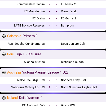
Kommunalnik Slonim
-
-
FC Minsk 2
FC Molodechno
-
-
Volna Pinsk
FC Orsha
-
-
FC Gomel 2
BATE Borisov Reserves
-
-
Bumprom
Colombia
Primera B
Real Soacha Cundinamarca
-
-
Boca Juniors Cali
Peru
Liga 1 - Clausura
Alianza Atletico
-
-
Cienciano Cusco
Australia
Victoria Premier League 1 U23
Melbourne Srbija U23
۰
۳
Northcote City U23
Melbourne Victory FC U23
۶
۳
North Sunshine Eagles U23
Iceland
1. Deild Women
KR Reykjavik (W)
-
-
Grotta (W)