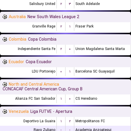
Salisbury United
۲
۳
South Adelaide
Australia
New South Wales League 2
Granville Rage
۲
۱
Fraser Park
Colombia
Copa Colombia
Independiente Santa Fe
۲
۰
Union Magdalena Santa Marta
Ecuador
Copa Ecuador
LDU Portoviejo
۰
۱
Barcelona SC Guayaquil
North and Central America
CONCACAF Central American Cup, Group B
Alianza FC San Salvador
۱
۰
CS Herediano
Venezuela
Liga FUTVE - Apertura
Deportivo La Guaira
۱
۲
Metropolitanos FC
Rayo Zuliano
-
-
Academia Anzoategui