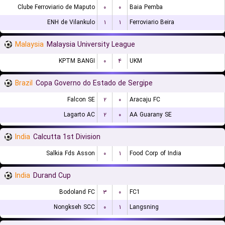
Clube Ferroviario de Maputo
۰
۰
Baia Pemba
ENH de Vilankulo
۱
۱
Ferroviario Beira
Malaysia
Malaysia University League
KPTM BANGI
۰
۴
UKM
Brazil
Copa Governo do Estado de Sergipe
Falcon SE
۲
۰
Aracaju FC
Lagarto AC
۲
۰
AA Guarany SE
India
Calcutta 1st Division
Salkia Fds Asson
۰
۱
Food Corp of India
India
Durand Cup
Bodoland FC
۳
۰
FC1
Nongkseh SCC
۰
۱
Langsning