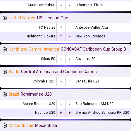
Guria Lanchkhuti
۰
۰
Lokomotiv Tbilisi
United States
USL League One
FC Naples
۲
۱
Antelope Valley Alta
Richmond Kickers
۲
۰
New York Cosmos
North and Central America
CONCACAF Caribbean Cup Group B
Cibao FC
۰
۰
Cavaliers FC
World
Central American and Caribbean Games
Colombia U21
۰
۱
Venezuela U21
Brazil
Roraimense U20
Monte Roraima U20
۰
۰
Sao Raimundo AM U20
Nautico U20
۳
۴
Gremio Atletico Sampaio RR U20
Mozambique
Mocambola