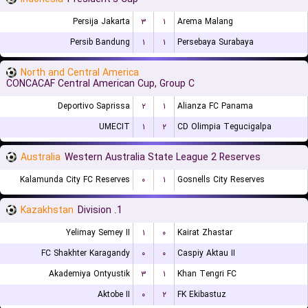
Persija Jakarta
۳
۱
Arema Malang
Persib Bandung
۱
۱
Persebaya Surabaya
North and Central America
CONCACAF Central American Cup, Group C
Deportivo Saprissa
۲
۱
Alianza FC Panama
UMECIT
۱
۲
CD Olimpia Tegucigalpa
Australia
Western Australia State League 2 Reserves
Kalamunda City FC Reserves
۰
۱
Gosnells City Reserves
Kazakhstan
1. Division
Yelimay Semey II
۱
۰
Kairat Zhastar
FC Shakhter Karagandy
۰
۰
Caspiy Aktau II
Akademiya Ontyustik
۳
۱
Khan Tengri FC
Aktobe II
۰
۲
FK Ekibastuz