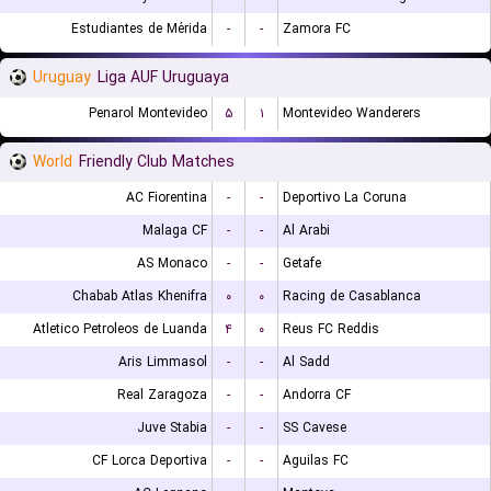
Estudiantes de Mérida
-
-
Zamora FC
Uruguay
Liga AUF Uruguaya
Penarol Montevideo
۵
۱
Montevideo Wanderers
World
Friendly Club Matches
AC Fiorentina
-
-
Deportivo La Coruna
Malaga CF
-
-
Al Arabi
AS Monaco
-
-
Getafe
Chabab Atlas Khenifra
۰
۰
Racing de Casablanca
Atletico Petroleos de Luanda
۴
۰
Reus FC Reddis
Aris Limmasol
-
-
Al Sadd
Real Zaragoza
-
-
Andorra CF
Juve Stabia
-
-
SS Cavese
CF Lorca Deportiva
-
-
Aguilas FC