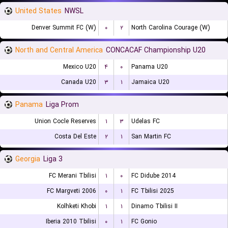
United States
NWSL
Denver Summit FC (W)
۰
۲
North Carolina Courage (W)
North and Central America
CONCACAF Championship U20
Mexico U20
۴
۰
Panama U20
Canada U20
۳
۱
Jamaica U20
Panama
Liga Prom
Union Cocle Reserves
۱
۳
Udelas FC
Costa Del Este
۲
۱
San Martin FC
Georgia
Liga 3
FC Merani Tbilisi
۱
۰
FC Didube 2014
FC Margveti 2006
۰
۱
FC Tbilisi 2025
Kolhketi Khobi
۱
۱
Dinamo Tbilisi II
Iberia 2010 Tbilisi
۰
۱
FC Gonio