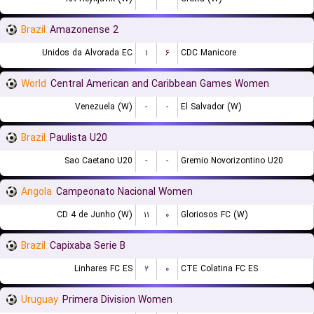
Brazil
Amazonense 2
Unidos da Alvorada EC
۱
۶
CDC Manicore
World
Central American and Caribbean Games Women
Venezuela (W)
-
-
El Salvador (W)
Brazil
Paulista U20
Sao Caetano U20
-
-
Gremio Novorizontino U20
Angola
Campeonato Nacional Women
CD 4 de Junho (W)
۱۱
۰
Gloriosos FC (W)
Brazil
Capixaba Serie B
Linhares FC ES
۲
۰
CTE Colatina FC ES
Uruguay
Primera Division Women