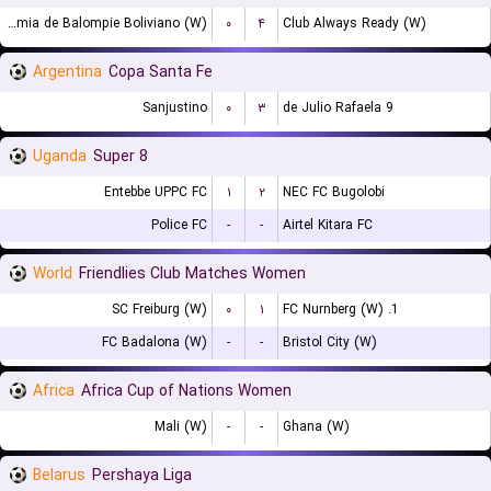
Academia de Balompie Boliviano (W)
۰
۴
Club Always Ready (W)
Argentina
Copa Santa Fe
Sanjustino
۰
۳
9 de Julio Rafaela
Uganda
Super 8
Entebbe UPPC FC
۱
۲
NEC FC Bugolobi
Police FC
-
-
Airtel Kitara FC
World
Friendlies Club Matches Women
SC Freiburg (W)
۰
۱
1. FC Nurnberg (W)
FC Badalona (W)
-
-
Bristol City (W)
Africa
Africa Cup of Nations Women
Mali (W)
-
-
Ghana (W)
Belarus
Pershaya Liga