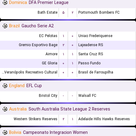
Dominica
DFA Premier League
Bath Estate
۵
۲
Portsmouth Bombers FC
Brazil
Gaucho Serie A2
EC Pelotas
۱
۰
Uniao Frederiquense
Gremio Esportivo Bage
۲
۰
Lajeadense RS
Aimore
۱
۱
Santa Cruz RS
GE Gloria
۰
۱
Passo Fundo
EC Veranópolis Recreativo Cultural
۰
۰
Brasil de Farroupilha
England
EFL Cup
Bristol City
-
-
Walsall FC
Australia
South Australia State League 2 Reserves
Western Strikers Reserves
۲
۱
Adelaide Hills Hawks Reserves
Bolivia
Campeonato Integracion Women