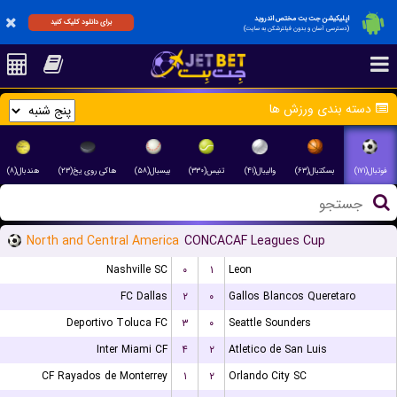
اپلیکیشن جت بت مختص اندروید
برای دانلود کلیک کنید
(دسترسی آسان و بدون فیلترشکن به سایت)
دسته بندی ورزش ها
فوتبال(۱۷۱)
بسکتبال(۶۳)
والیبال(۴۱)
تنیس(۳۳۰)
بیسبال(۵۸)
هاکی روی یخ(۲۳)
هندبال(۸)
North and Central America
CONCACAF Leagues Cup
Nashville SC
۰
۱
Leon
FC Dallas
۲
۰
Gallos Blancos Queretaro
Deportivo Toluca FC
۳
۰
Seattle Sounders
Inter Miami CF
۴
۲
Atletico de San Luis
CF Rayados de Monterrey
۱
۲
Orlando City SC