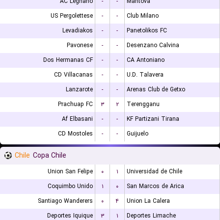
AC Legnano
-
-
Mantova
US Pergolettese
-
-
Club Milano
Levadiakos
-
-
Panetolikos FC
Pavonese
-
-
Desenzano Calvina
Dos Hermanas CF
-
-
CA Antoniano
CD Villacanas
-
-
U.D. Talavera
Lanzarote
-
-
Arenas Club de Getxo
Prachuap FC
۳
۲
Terengganu
Af Elbasani
-
-
KF Partizani Tirana
CD Mostoles
-
-
Guijuelo
Chile
Copa Chile
Union San Felipe
۰
۱
Universidad de Chile
Coquimbo Unido
۱
۰
San Marcos de Arica
Santiago Wanderers
۰
۴
Union La Calera
Deportes Iquique
۳
۱
Deportes Limache