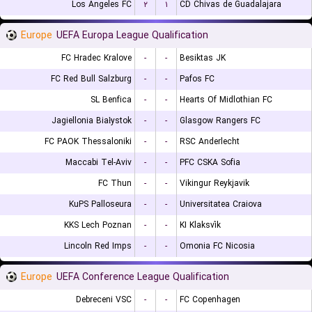
Los Angeles FC
۲
۱
CD Chivas de Guadalajara
Europe
UEFA Europa League Qualification
FC Hradec Kralove
-
-
Besiktas JK
FC Red Bull Salzburg
-
-
Pafos FC
SL Benfica
-
-
Hearts Of Midlothian FC
Jagiellonia Białystok
-
-
Glasgow Rangers FC
FC PAOK Thessaloniki
-
-
RSC Anderlecht
Maccabi Tel-Aviv
-
-
PFC CSKA Sofia
FC Thun
-
-
Vikingur Reykjavik
KuPS Palloseura
-
-
Universitatea Craiova
KKS Lech Poznan
-
-
KI Klaksvík
Lincoln Red Imps
-
-
Omonia FC Nicosia
Europe
UEFA Conference League Qualification
Debreceni VSC
-
-
FC Copenhagen