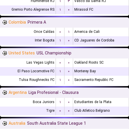
Fluminense RJ
۱
۳
Vasco da Gama RJ
Gremio Porto Alegrense RS
۱
۰
Mirassol FC
Colombia
Primera A
Once Caldas
۰
۱
America de Cali
Inter Bogota
۱
۰
CD Jaguares de Cordoba
United States
USL Championship
Las Vegas Lights
۰
۰
Oakland Roots SC
El Paso Locomotive FC
۱
۰
Monterey Bay
Tulsa Roughnecks FC
۱
۰
Sacramento Republic FC
Argentina
Liga Profesional - Clausura
Boca Juniors
۱
۰
Estudiantes de la Plata
Tigre
۰
۰
Club Atletico Belgrano
Australia
South Australia State League 1