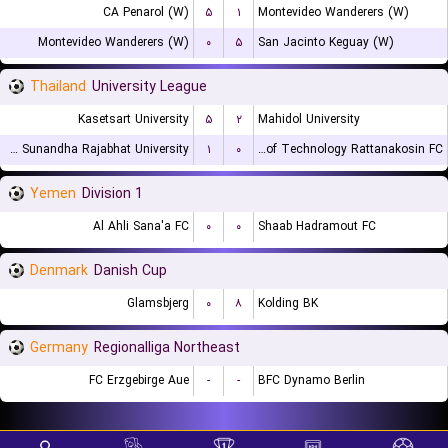
CA Penarol (W)
۵
۱
Montevideo Wanderers (W)
Montevideo Wanderers (W)
۰
۵
San Jacinto Keguay (W)
Thailand
University League
Kasetsart University
۵
۲
Mahidol University
Suan Sunandha Rajabhat University
۱
۰
Rajamangala University of Technology Rattanakosin FC
Yemen
Division 1
Al Ahli Sana'a FC
۰
۰
Shaab Hadramout FC
Denmark
Danish Cup
Glamsbjerg
۰
۸
Kolding BK
Germany
Regionalliga Northeast
FC Erzgebirge Aue
-
-
BFC Dynamo Berlin