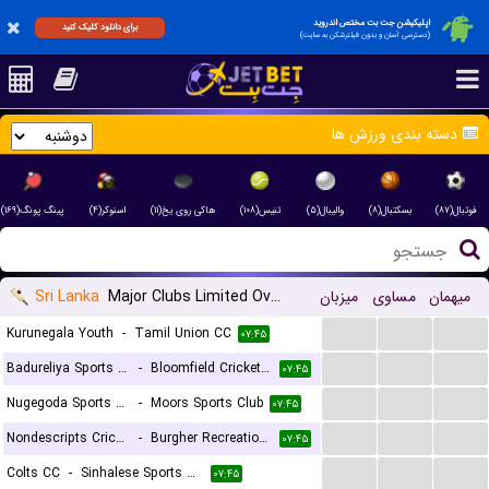
اپلیکیشن جت بت مختص اندروید
برای دانلود کلیک کنید
(دسترسی آسان و بدون فیلترشکن به سایت)
دسته بندی ورزش ها
فوتبال(۸۷)
بسکتبال(۸)
والیبال(۵)
تنیس(۱۰۸)
هاکی روی یخ(۱۱)
اسنوکر(۴)
پینگ پونگ(۱۶۹)
Sri Lanka
Major Clubs Limited Over Tournament
میزبان
مساوی
میهمان
...
...
...
Kurunegala Youth
-
Tamil Union CC
۰۷:۴۵
...
...
...
Badureliya Sports Club
-
Bloomfield Cricket and Athletic Club
۰۷:۴۵
...
...
...
Nugegoda Sports Welfare Club
-
Moors Sports Club
۰۷:۴۵
...
...
...
Nondescripts Cricket Club
-
Burgher Recreation Club
۰۷:۴۵
...
...
...
Colts CC
-
Sinhalese Sports Club
۰۷:۴۵