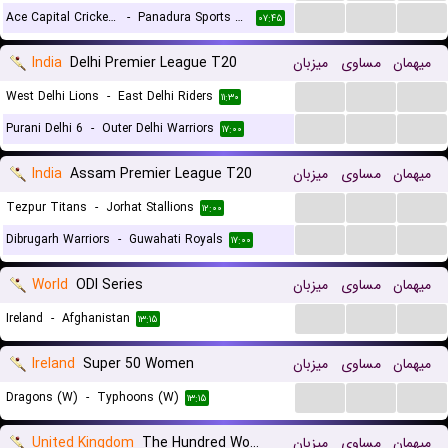
...
...
...
Ace Capital Cricket Club
-
Panadura Sports Club
۰۷:۴۵
India
Delhi Premier League T20
میزبان
مساوی
میهمان
...
...
...
West Delhi Lions
-
East Delhi Riders
۱۱:۳۰
...
...
...
Purani Delhi 6
-
Outer Delhi Warriors
۱۷:۰۰
India
Assam Premier League T20
میزبان
مساوی
میهمان
...
...
...
Tezpur Titans
-
Jorhat Stallions
۱۲:۰۰
...
...
...
Dibrugarh Warriors
-
Guwahati Royals
۱۷:۰۰
World
ODI Series
میزبان
مساوی
میهمان
...
...
...
Ireland
-
Afghanistan
۱۳:۱۵
Ireland
Super 50 Women
میزبان
مساوی
میهمان
...
...
...
Dragons (W)
-
Typhoons (W)
۱۳:۱۵
United Kingdom
The Hundred Women
میزبان
مساوی
میهمان