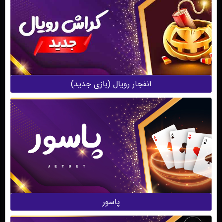
انفجار‌ رویال (بازی جدید)
پاسور