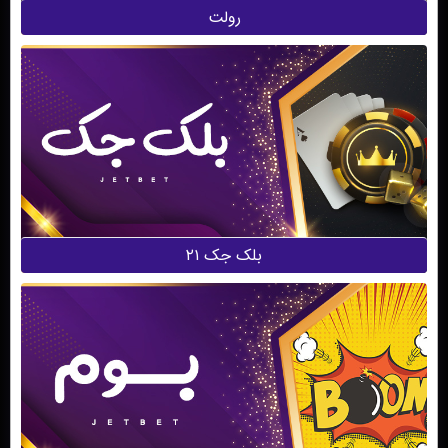
رولت
بلک جک ۲۱