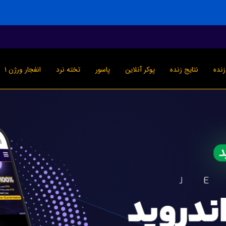
نده
نتایج زنده
پوکر آنلاین
پاسور
تخته نرد
انفجار ورژن ۱